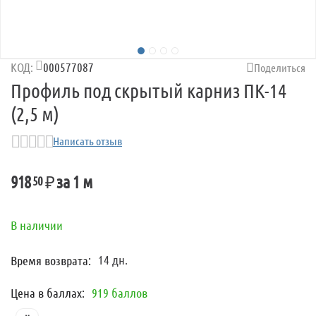
му
му
000577087
КОД:
Поделиться
му
Профиль под скрытый карниз ПК-14
(2,5 м)
му
Написать отзыв
918
₽
за 1 м
50
В наличии
14 дн.
Время возврата:
му
Цена в баллах:
919 баллов