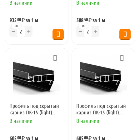
м)
м)
В наличии
В наличии
00
50
935
₽
за 1 м
588
₽
за 1 м
м
м
+
+
−
−
Профиль под скрытый
Профиль под скрытый
карниз ПК-15 (light)
карниз ПК-15 (light)
черный (2,5 м)
черный (3,2 м)
В наличии
В наличии
00
00
605
₽
за 1 м
605
₽
за 1 м