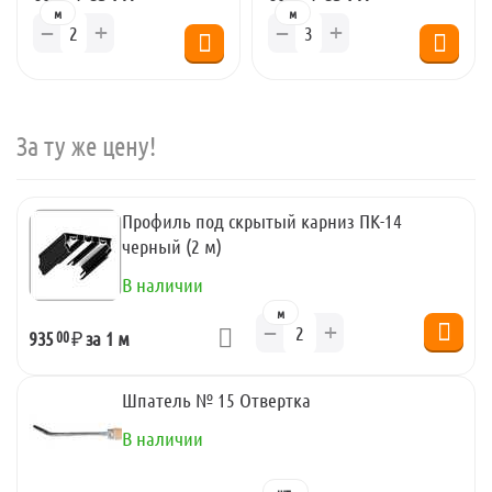
м
м
+
+
−
−
За ту же цену!
Профиль под скрытый карниз ПК-14
черный (2 м)
В наличии
м
+
−
00
935
₽
за 1 м
Шпатель № 15 Отвертка
В наличии
шт.