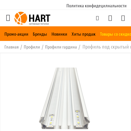
Политика конфидецилнальности
Промо-акции
Бренды
Новинки
Хиты продаж
Товары со скидк
Профиль под скрытый к
/
/
/
Главная
Профили
Профили гардина
му
му
му
му
му