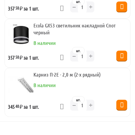
шт.
+
−
50
357
₽
за 1 шт.
Ecola GX53 светильник накладной Спот
черный
В наличии
шт.
+
−
50
357
₽
за 1 шт.
Карниз П-2Е - 2,0 м (2-х рядный)
В наличии
шт.
+
−
40
345
₽
за 1 шт.