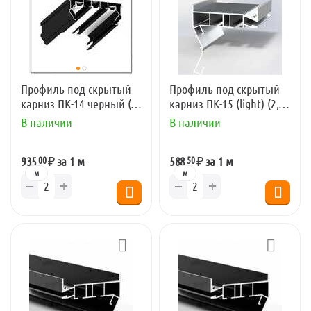
Профиль под скрытый
Профиль под скрытый
карниз ПК-14 черный (2
карниз ПК-15 (light) (2,5
м)
м)
В наличии
В наличии
00
50
935
₽
за 1 м
588
₽
за 1 м
м
м
+
+
−
−