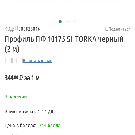
му
му
000825046
КОД:
Поделиться
му
Профиль ПФ 10175 SHTORKA черный
(2 м)
му
Написать отзыв
344
₽
за 1 м
00
В наличии
14 дн.
Время возврата:
му
Цена в баллах:
344 балла