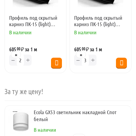
Профиль под скрытый
Профиль под скрытый
карниз ПК-15 (light)
карниз ПК-15 (light)
черный (2,5 м)
черный (3,2 м)
В наличии
В наличии
00
00
605
₽
за 1 м
605
₽
за 1 м
м
м
+
+
−
−
За ту же цену!
Ecola GX53 светильник накладной Спот
белый
В наличии