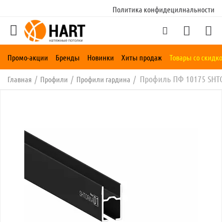
Политика конфидецилнальности
Промо-акции
Бренды
Новинки
Хиты продаж
Товары со скидк
Профиль ПФ 10175 SHT
/
/
/
Главная
Профили
Профили гардина
му
му
му
му
му